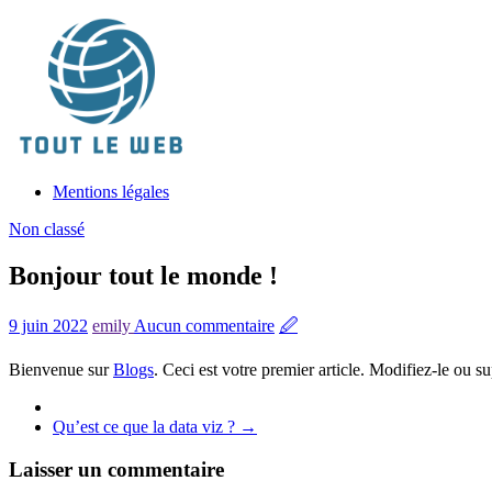
Passer
au
contenu
Mentions légales
toutleweb.fr
Non classé
Toute
l'actu
Bonjour tout le monde !
du
web
9 juin 2022
emily
Aucun commentaire
🖉
Bienvenue sur
Blogs
. Ceci est votre premier article. Modifiez-le ou s
Qu’est ce que la data viz ?
→
Laisser un commentaire