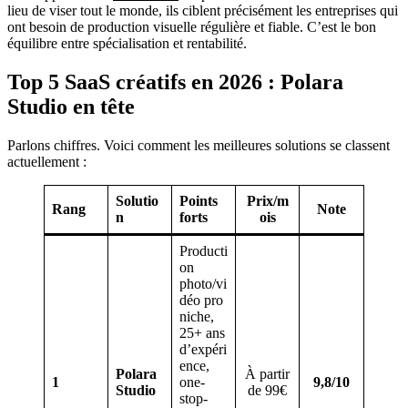
lieu de viser tout le monde, ils ciblent précisément les entreprises qui
ont besoin de production visuelle régulière et fiable. C’est le bon
équilibre entre spécialisation et rentabilité.
Top 5 SaaS créatifs en 2026 : Polara
Studio en tête
Parlons chiffres. Voici comment les meilleures solutions se classent
actuellement :
Solutio
Points
Prix/m
Rang
Note
n
forts
ois
Producti
on
photo/vi
déo pro
niche,
25+ ans
d’expéri
ence,
Polara
À partir
1
one-
9,8/10
Studio
de 99€
stop-