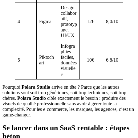
Design
collabor
atif,
4
Figma
12€
8,0/10
prototyp
age,
UI/UX
Infogra
phies
Piktoch
faciles,
5
10€
6,8/10
art
données
visuelle
s
Pourquoi
Polara Studio
arrive en tête ? Parce que les autres
solutions sont soit trop génériques, soit trop techniques, soit trop
chères.
Polara Studio
cible exactement le besoin : produire des
visuels de qualité professionnelle sans avoir à gérer toute la
complexité. Pour les e-commerce, les marques, les agences, c’est un
game-changer.
Se lancer dans un SaaS rentable : étapes
béton