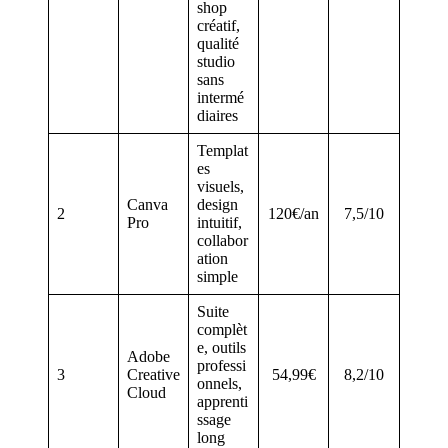
shop
créatif,
qualité
studio
sans
intermé
diaires
Templat
es
visuels,
Canva
design
2
120€/an
7,5/10
Pro
intuitif,
collabor
ation
simple
Suite
complèt
e, outils
Adobe
professi
3
Creative
54,99€
8,2/10
onnels,
Cloud
apprenti
ssage
long