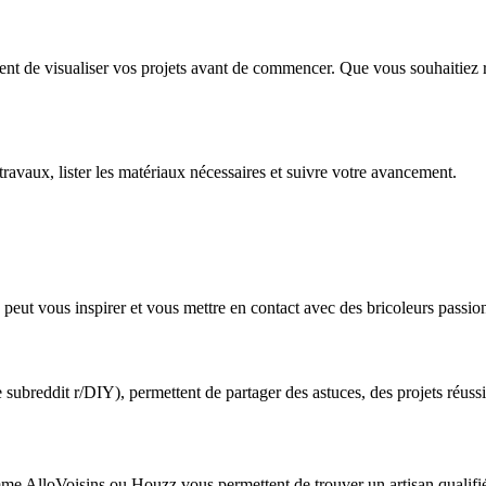
e visualiser vos projets avant de commencer. Que vous souhaitiez ré
ravaux, lister les matériaux nécessaires et suivre votre avancement.
eut vous inspirer et vous mettre en contact avec des bricoleurs passio
subreddit r/DIY), permettent de partager des astuces, des projets réussi
omme AlloVoisins ou Houzz vous permettent de trouver un artisan qualif