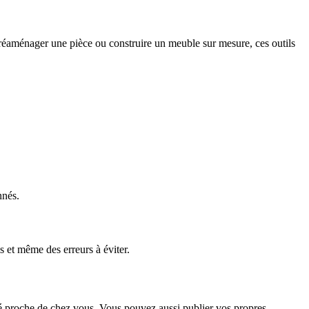
aménager une pièce ou construire un meuble sur mesure, ces outils
nnés.
s et même des erreurs à éviter.
ié proche de chez vous. Vous pouvez aussi publier vos propres