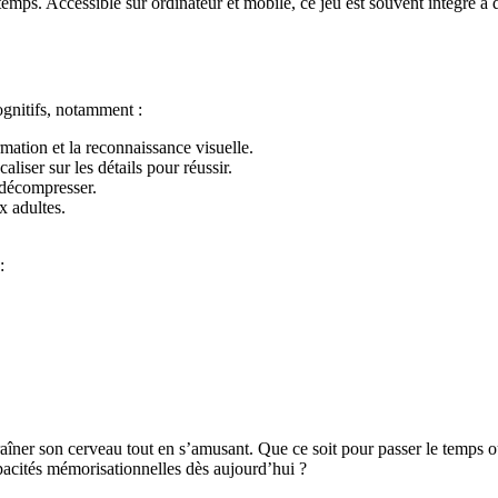
mps. Accessible sur ordinateur et mobile, ce jeu est souvent intégré à
gnitifs, notamment :
rmation et la reconnaissance visuelle.
aliser sur les détails pour réussir.
 décompresser.
x adultes.
:
aîner son cerveau tout en s’amusant. Que ce soit pour passer le temps ou 
pacités mémorisationnelles dès aujourd’hui ?