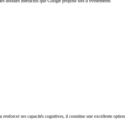
 des doodles interactifs que Google propose lors d’événements
renforcer ses capacités cognitives, il constitue une excellente option